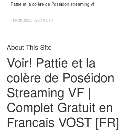
Pattie et la colère de Poséidon streaming vf
Feb
20
,
2023
-
23:18
UTC
About This Site
Voir! Pattie et la
colère de Poséidon
Streaming VF |
Complet Gratuit en
Francais VOST [FR]